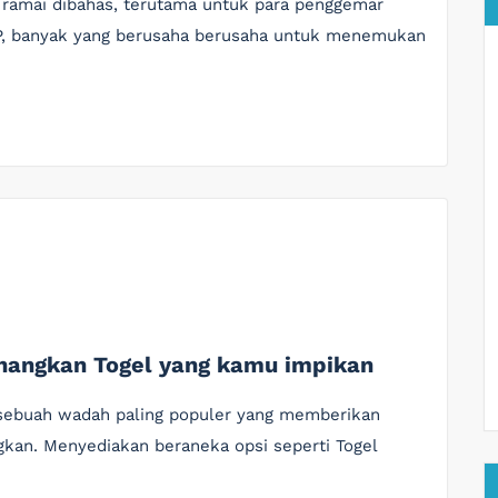
g ramai dibahas, terutama untuk para penggemar
SGP, banyak yang berusaha berusaha untuk menemukan
nangkan Togel yang kamu impikan
h sebuah wadah paling populer yang memberikan
kan. Menyediakan beraneka opsi seperti Togel