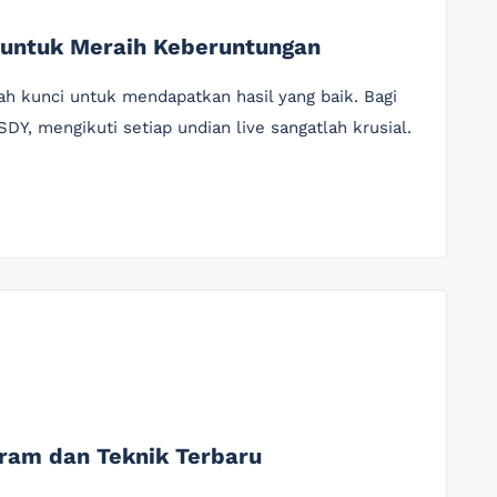
k untuk Meraih Keberuntungan
lah kunci untuk mendapatkan hasil yang baik. Bagi
DY, mengikuti setiap undian live sangatlah krusial.
ram dan Teknik Terbaru