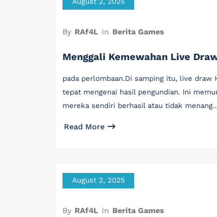
August 2, 2025
By
RAf4L
In
Berita Games
Menggali Kemewahan Live Draw T
pada perlombaan.Di samping itu, live dra
tepat mengenai hasil pengundian. Ini mem
mereka sendiri berhasil atau tidak menang
Read More
August 2, 2025
By
RAf4L
In
Berita Games