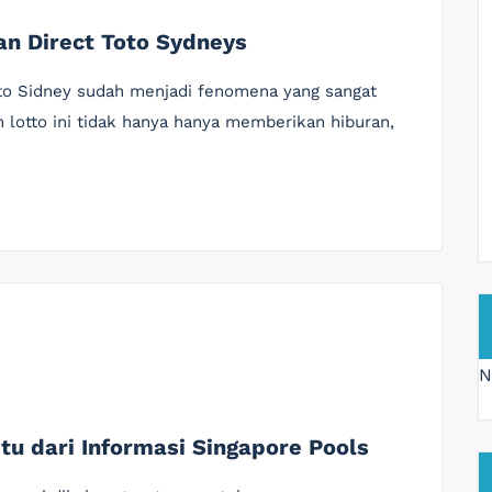
n Direct Toto Sydneys
otto Sidney sudah menjadi fenomena yang sangat
 lotto ini tidak hanya hanya memberikan hiburan,
N
itu dari Informasi Singapore Pools