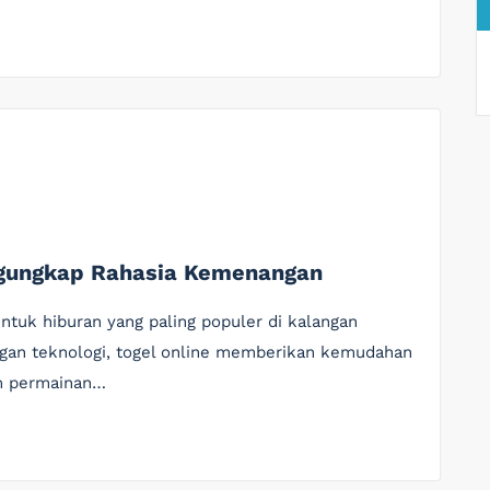
ngungkap Rahasia Kemenangan
ntuk hiburan yang paling populer di kalangan
gan teknologi, togel online memberikan kemudahan
am permainan…