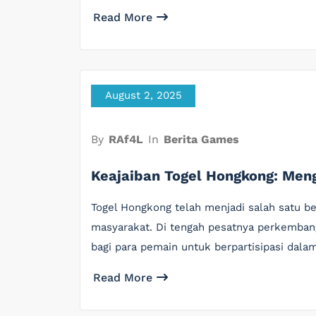
Read More
August 2, 2025
By
RAf4L
In
Berita Games
Keajaiban Togel Hongkong: Me
Togel Hongkong telah menjadi salah satu be
masyarakat. Di tengah pesatnya perkemban
bagi para pemain untuk berpartisipasi dal
Read More