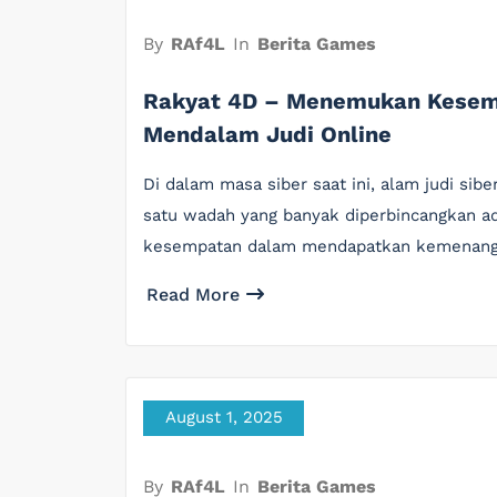
By
RAf4L
In
Berita Games
Rakyat 4D – Menemukan Kesem
Mendalam Judi Online
Di dalam masa siber saat ini, alam judi si
satu wadah yang banyak diperbincangkan a
kesempatan dalam mendapatkan kemenang
Read More
August 1, 2025
By
RAf4L
In
Berita Games