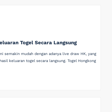
eluaran Togel Secara Langsung
ni semakin mudah dengan adanya live draw HK, yang
sil keluaran togel secara langsung. Togel Hongkong