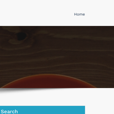
Home
Search