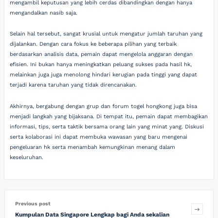
mengambil keputusan yang lebih cerdas dibandingkan dengan hanya
mengandalkan nasib saja.
Selain hal tersebut, sangat krusial untuk mengatur jumlah taruhan yang
dijalankan. Dengan cara fokus ke beberapa pilihan yang terbaik
berdasarkan analisis data, pemain dapat mengelola anggaran dengan
efisien. Ini bukan hanya meningkatkan peluang sukses pada hasil hk,
melainkan juga juga menolong hindari kerugian pada tinggi yang dapat
terjadi karena taruhan yang tidak direncanakan.
Akhirnya, bergabung dengan grup dan forum togel hongkong juga bisa
menjadi langkah yang bijaksana. Di tempat itu, pemain dapat membagikan
informasi, tips, serta taktik bersama orang lain yang minat yang. Diskusi
serta kolaborasi ini dapat membuka wawasan yang baru mengenai
pengeluaran hk serta menambah kemungkinan menang dalam
keseluruhan.
Previous post
Kumpulan Data Singapore Lengkap bagi Anda sekalian