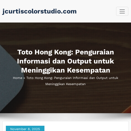
Skip
jcurtiscolorstudio.com
to
content
Toto Hong Kong: Penguraian
Informasi dan Output untuk
Meninggikan Kesempatan
Home
»
Toto Hong Kong: Penguraian Informasi dan Output untuk
Meninggikan Kesempatan
November 8, 2025