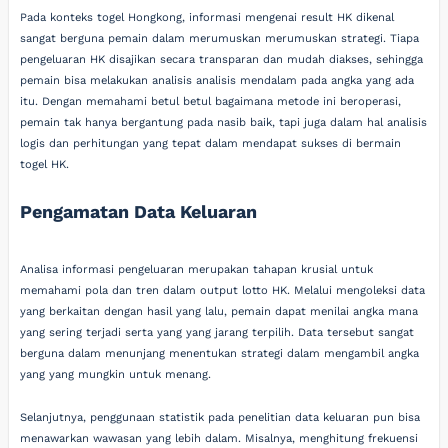
Pada konteks togel Hongkong, informasi mengenai result HK dikenal
sangat berguna pemain dalam merumuskan merumuskan strategi. Tiapa
pengeluaran HK disajikan secara transparan dan mudah diakses, sehingga
pemain bisa melakukan analisis analisis mendalam pada angka yang ada
itu. Dengan memahami betul betul bagaimana metode ini beroperasi,
pemain tak hanya bergantung pada nasib baik, tapi juga dalam hal analisis
logis dan perhitungan yang tepat dalam mendapat sukses di bermain
togel HK.
Pengamatan Data Keluaran
Analisa informasi pengeluaran merupakan tahapan krusial untuk
memahami pola dan tren dalam output lotto HK. Melalui mengoleksi data
yang berkaitan dengan hasil yang lalu, pemain dapat menilai angka mana
yang sering terjadi serta yang yang jarang terpilih. Data tersebut sangat
berguna dalam menunjang menentukan strategi dalam mengambil angka
yang yang mungkin untuk menang.
Selanjutnya, penggunaan statistik pada penelitian data keluaran pun bisa
menawarkan wawasan yang lebih dalam. Misalnya, menghitung frekuensi