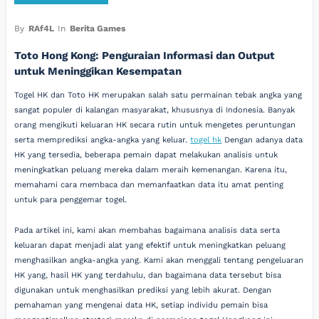
By
RAf4L
In
Berita Games
Toto Hong Kong: Penguraian Informasi dan Output
untuk Meninggikan Kesempatan
Togel HK dan Toto HK merupakan salah satu permainan tebak angka yang
sangat populer di kalangan masyarakat, khususnya di Indonesia. Banyak
orang mengikuti keluaran HK secara rutin untuk mengetes peruntungan
serta memprediksi angka-angka yang keluar.
togel hk
Dengan adanya data
HK yang tersedia, beberapa pemain dapat melakukan analisis untuk
meningkatkan peluang mereka dalam meraih kemenangan. Karena itu,
memahami cara membaca dan memanfaatkan data itu amat penting
untuk para penggemar togel.
Pada artikel ini, kami akan membahas bagaimana analisis data serta
keluaran dapat menjadi alat yang efektif untuk meningkatkan peluang
menghasilkan angka-angka yang. Kami akan menggali tentang pengeluaran
HK yang, hasil HK yang terdahulu, dan bagaimana data tersebut bisa
digunakan untuk menghasilkan prediksi yang lebih akurat. Dengan
pemahaman yang mengenai data HK, setiap individu pemain bisa