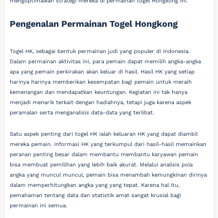
mengoptimalkan strategi mereka di permainan togel Hongkong ini.
Pengenalan Permainan Togel Hongkong
Togel HK, sebagai bentuk permainan judi yang populer di Indonesia.
Dalam permainan aktivitas ini, para pemain dapat memilih angka-angka
apa yang pemain perkirakan akan keluar di hasil. Hasil HK yang setiap
harinya harinya memberikan kesempatan bagi pemain untuk meraih
kemenangan dan mendapatkan keuntungan. Kegiatan ini tak hanya
menjadi menarik terkait dengan hadiahnya, tetapi juga karena aspek
peramalan serta menganalisis data-data yang terlibat.
Satu aspek penting dari togel HK ialah keluaran HK yang dapat diambil
mereka pemain. Informasi HK yang terkumpul dari hasil-hasil memainkan
peranan penting besar dalam membantu membantu karyawan pemain
bisa membuat pemilihan yang lebih baik akurat. Melalui analisis pola
angka yang muncul muncul, pemain bisa menambah kemungkinan dirinya
dalam memperhitungkan angka yang yang tepat. Karena hal itu,
pemahaman tentang data dan statistik amat sangat krusial bagi
permainan ini semua.