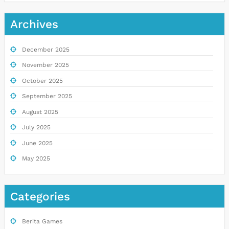
Archives
December 2025
November 2025
October 2025
September 2025
August 2025
July 2025
June 2025
May 2025
Categories
Berita Games