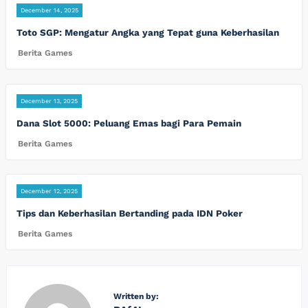
December 14, 2025
Toto SGP: Mengatur Angka yang Tepat guna Keberhasilan
Berita Games
December 13, 2025
Dana Slot 5000: Peluang Emas bagi Para Pemain
Berita Games
December 12, 2025
Tips dan Keberhasilan Bertanding pada IDN Poker
Berita Games
Written by: