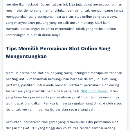
memberikan jackpot. Dalam tulisan ini, kita juga bakal menelusuri pilihan
mesin slot demo yang memungkinkan pemain untuk menguji game tanpa
menggunakan uang sungguhan, serta situs slot online yang tepercaya
yang menyediakan peluang yang terbaik untuk menang. Mari kami
memulai petualangan ini serta menemukan taktik yang terbaik dalam
kemenangan di slot di dunia maya.
Tips Memilih Permainan Slot Online Yang
Menguntungkan
Memilih permainan slot online yang menguntungkan merupakan tahapan
penting untuk menambah kemungkinan berhasil dalam judi slot. Yang
pertama, pastikan untuk anda mencari platform permainan slot daring
terpercaya yang memiliki nama baik yang baik.
Slot 5000 Rupiah
Situs
yang lama beroperasi serta punya ulasan positif dari lainnya umumnya
lebih dapat diandalkan. Periksa izin serta regulasi yang dimiliki oleh situs
itu untuk menjamin bahwa itu berjalan secara yang sah.
Kemudian, perhatikan tipe game yang ditawarkan. Pilih permainan slot
dengan tingkat RTP yang tinggi dan volatilitas rendah sampai sedang.