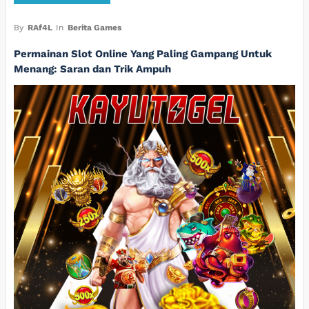
By
RAf4L
In
Berita Games
Permainan Slot Online Yang Paling Gampang Untuk
Menang: Saran dan Trik Ampuh