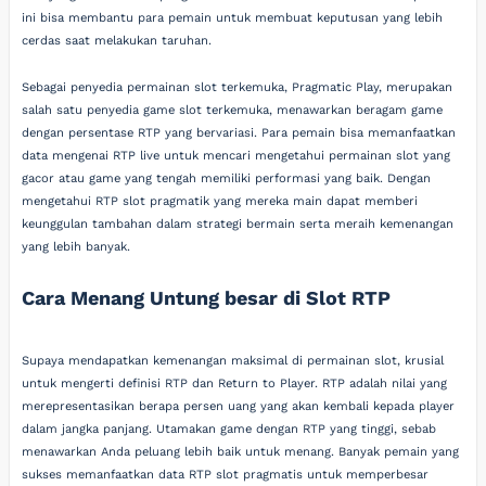
ini bisa membantu para pemain untuk membuat keputusan yang lebih
cerdas saat melakukan taruhan.
Sebagai penyedia permainan slot terkemuka, Pragmatic Play, merupakan
salah satu penyedia game slot terkemuka, menawarkan beragam game
dengan persentase RTP yang bervariasi. Para pemain bisa memanfaatkan
data mengenai RTP live untuk mencari mengetahui permainan slot yang
gacor atau game yang tengah memiliki performasi yang baik. Dengan
mengetahui RTP slot pragmatik yang mereka main dapat memberi
keunggulan tambahan dalam strategi bermain serta meraih kemenangan
yang lebih banyak.
Cara Menang Untung besar di Slot RTP
Supaya mendapatkan kemenangan maksimal di permainan slot, krusial
untuk mengerti definisi RTP dan Return to Player. RTP adalah nilai yang
merepresentasikan berapa persen uang yang akan kembali kepada player
dalam jangka panjang. Utamakan game dengan RTP yang tinggi, sebab
menawarkan Anda peluang lebih baik untuk menang. Banyak pemain yang
sukses memanfaatkan data RTP slot pragmatis untuk memperbesar