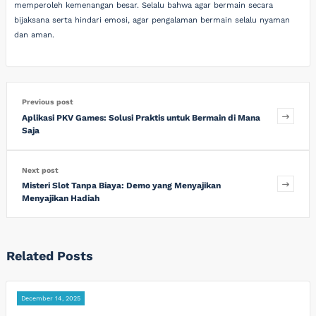
memperoleh kemenangan besar. Selalu bahwa agar bermain secara
bijaksana serta hindari emosi, agar pengalaman bermain selalu nyaman
dan aman.
Previous post
Aplikasi PKV Games: Solusi Praktis untuk Bermain di Mana
Saja
Next post
Misteri Slot Tanpa Biaya: Demo yang Menyajikan
Menyajikan Hadiah
Related Posts
December 14, 2025