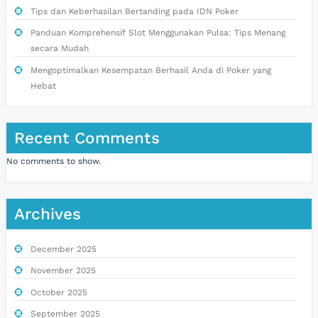
Tips dan Keberhasilan Bertanding pada IDN Poker
Panduan Komprehensif Slot Menggunakan Pulsa: Tips Menang
secara Mudah
Mengoptimalkan Kesempatan Berhasil Anda di Poker yang
Hebat
Recent Comments
No comments to show.
Archives
December 2025
November 2025
October 2025
September 2025