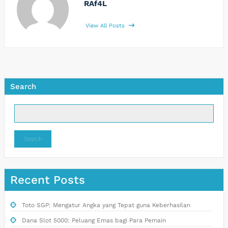
RAf4L
View All Posts
Search
Search
Recent Posts
Toto SGP: Mengatur Angka yang Tepat guna Keberhasilan
Dana Slot 5000: Peluang Emas bagi Para Pemain