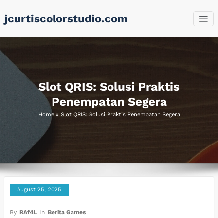
Skip
jcurtiscolorstudio.com
to
content
Slot QRIS: Solusi Praktis
Penempatan Segera
Home
»
Slot QRIS: Solusi Praktis Penempatan Segera
August 25, 2025
By
RAf4L
In
Berita Games