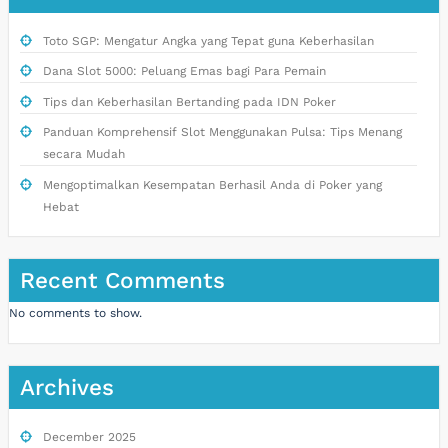
Toto SGP: Mengatur Angka yang Tepat guna Keberhasilan
Dana Slot 5000: Peluang Emas bagi Para Pemain
Tips dan Keberhasilan Bertanding pada IDN Poker
Panduan Komprehensif Slot Menggunakan Pulsa: Tips Menang
secara Mudah
Mengoptimalkan Kesempatan Berhasil Anda di Poker yang
Hebat
Recent Comments
No comments to show.
Archives
December 2025