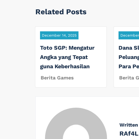
Related Posts
December 14, 2025
December 
Toto SGP: Mengatur
Dana S
Angka yang Tepat
Peluan
guna Keberhasilan
Para P
Berita Games
Berita 
Written
RAf4L