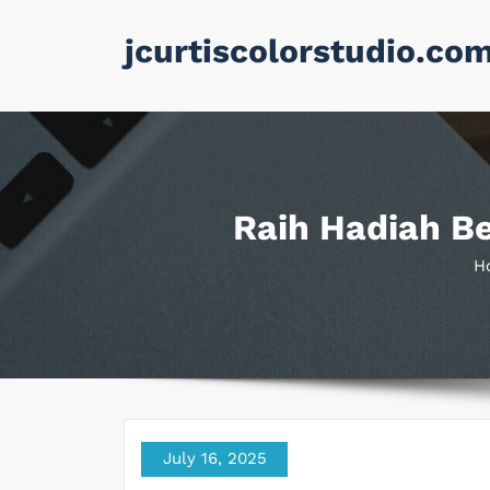
Skip
jcurtiscolorstudio.co
to
content
Raih Hadiah Be
H
July 16, 2025