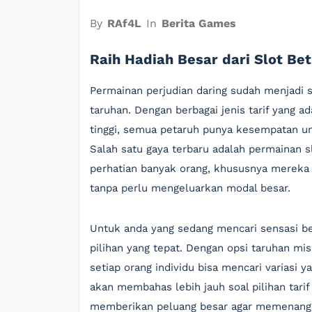
By
RAf4L
In
Berita Games
Raih Hadiah Besar dari Slot Be
Permainan perjudian daring sudah menjadi s
taruhan. Dengan berbagai jenis tarif yang a
tinggi, semua petaruh punya kesempatan u
Salah satu gaya terbaru adalah permainan s
perhatian banyak orang, khususnya merek
tanpa perlu mengeluarkan modal besar.
Untuk anda yang sedang mencari sensasi ber
pilihan yang tepat. Dengan opsi taruhan misal
setiap orang individu bisa mencari variasi y
akan membahas lebih jauh soal pilihan tari
memberikan peluang besar agar memenangka