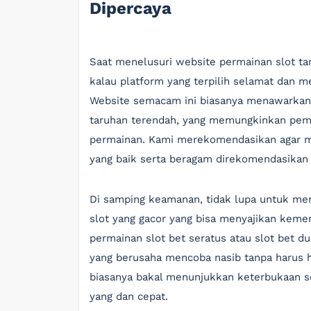
Dipercaya
Saat menelusuri website permainan slot ta
kalau platform yang terpilih selamat dan 
Website semacam ini biasanya menawarkan b
taruhan terendah, yang memungkinkan pema
permainan. Kami merekomendasikan agar me
yang baik serta beragam direkomendasikan d
Di samping keamanan, tidak lupa untuk mem
slot yang gacor yang bisa menyajikan keme
permainan slot bet seratus atau slot bet dua
yang berusaha mencoba nasib tanpa harus ha
biasanya bakal menunjukkan keterbukaan s
yang dan cepat.