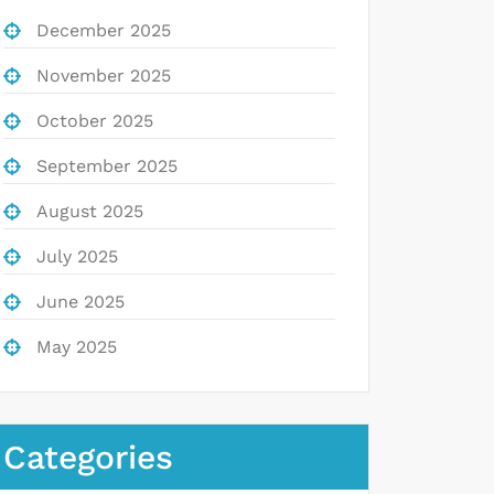
December 2025
November 2025
October 2025
September 2025
August 2025
July 2025
June 2025
May 2025
Categories