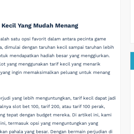
t Kecil Yang Mudah Menang
alah satu opsi favorit dalam antara pecinta game
da, dimulai dengan taruhan kecil sampai taruhan lebih
ntuk mendapatkan hadiah besar yang menggiurkan.
lot yang menggunakan tarif kecil yang menarik
a yang ingin memaksimalkan peluang untuk menang
judi yang lebih menguntungkan, tarif kecil dapat jadi
nya slot bet 100, tarif 200, atau tarif 100 perak,
ang tepat dengan budget mereka. Di artikel ini, kami
f ini, termasuk opsi yang menguntungkan yang
n pahala yang besar. Dengan bermain perjudian di