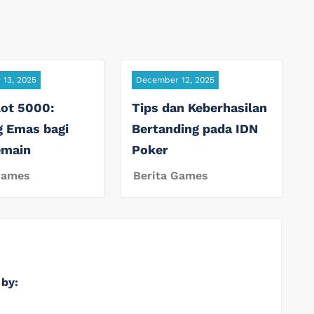
13, 2025
December 12, 2025
lot 5000:
Tips dan Keberhasilan
g Emas bagi
Bertanding pada IDN
emain
Poker
Games
Berita Games
 by: