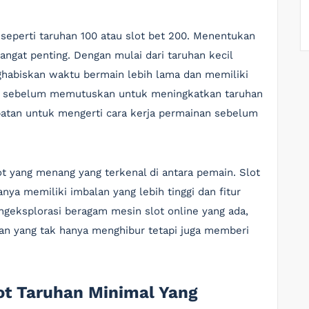
a, seperti taruhan 100 atau slot bet 200. Menentukan
ngat penting. Dengan mulai dari taruhan kecil
nghabiskan waktu bermain lebih lama dan memiliki
 sebelum memutuskan untuk meningkatkan taruhan
patan untuk mengerti cara kerja permainan sebelum
t yang menang yang terkenal di antara pemain. Slot
anya memiliki imbalan yang lebih tinggi dan fitur
geksplorasi beragam mesin slot online yang ada,
nan yang tak hanya menghibur tetapi juga memberi
ot Taruhan Minimal Yang