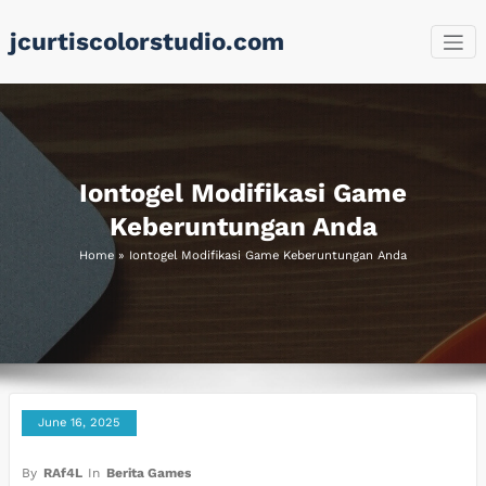
Skip
jcurtiscolorstudio.com
to
content
Iontogel Modifikasi Game
Keberuntungan Anda
Home
»
Iontogel Modifikasi Game Keberuntungan Anda
June 16, 2025
By
RAf4L
In
Berita Games