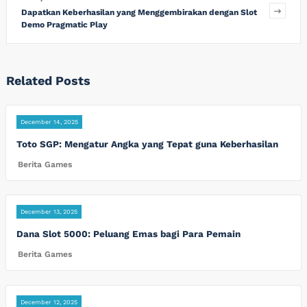
Dapatkan Keberhasilan yang Menggembirakan dengan Slot
Demo Pragmatic Play
Related Posts
December 14, 2025
Toto SGP: Mengatur Angka yang Tepat guna Keberhasilan
Berita Games
December 13, 2025
Dana Slot 5000: Peluang Emas bagi Para Pemain
Berita Games
December 12, 2025