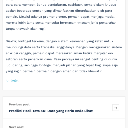
para para member. Bonus pendaftaran, cashback, serta diskon khusus
adalah beberapa contoh yang dimanfaatkan dimanfaatkan oleh para
pemain. Melalui adanya promo-promo, pemain dapat menjaga modal
mereka lebih lama serta mencoba bermacam-macam jenis pertaruhan
tanpa khawatir akan rugi.
Diakhir, Iontogel terkenal dengan sistem keamanan yang ketat untuk
melindungi data serta transaksi anggotanya. Dengan menggunakan sistem
enkripsi canggih, pemain dapat merasakan aman ketika menjalankan
setoran serta penarikan dana. Rasa percaya ini sangat penting di dunia
judi daring, sehingga Iontogel menjadi pilihan yang tepat bagi siapa saja
yang ingin bermain bermain dengan aman dan tidak khawatir.
iontogel
Previous post
Prediksi Hasil Toto 4D: Data yang Perlu Anda Lihat
Next post