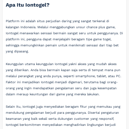
Apa Itu Iontogel?
Platform ini adalah situs perjudian daring yang sangat terkenal di
kalangan Indonesia. Melalui menggabungkan unsur chance plus game,
Iontogel menawarkan sensasi bermain sangat seru untuk penggunanya. Di
platform ini, pengguna dapat menjelajahi beragam tipe game togel,
sehingga memungkinkan pemain untuk menikmati sensasi dari tiap bet
yang dipasang.
Keunggulan utama keunggulan Iontogel yakni akses yang mudah akses
yang diberikan. Anda bisa bermain kapan saja serta di tempat mana pun
melalui perangkat yang anda punya, seperti smartphone, tablet, atau PC.
Faktor ini menjadikan Iontogel menjadi digemari, terutama bagi orang-
orang yang ingin mendapatkan pengalaman seru dan juga kesempatan
dalam meraup keuntungan dari game yang mereka lakukan.
Selain itu, Iontogel juga menyediakan beragam fitur yang memukau yang
mendukung pengalaman berjudi para penggunanya. Disertai pengaturan
keamanan yang baik sekali serta dukungan customer yang responsif,
Iontogel berkomitmen menyediakan menghadirkan lingkungan berjudi