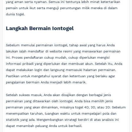
yang aman serta nyaman. Semua ini tentunya lebih minat ketertarikan
pemain untuk ikut serta menguji peruntungan milik mereka di dalam
dunia togel.
Langkah Bermain Iontogel
Sebelum memulai permainan iontogel, tahap awal yang harus Anda
lakukan ialah mendaftar di website resmi yang menawarkan permainan
ini. Proses pendaftaran cukup mudah, cukup diperlukan mengisi
informasi pribadi yang diperlukan dan membuat akun. Setelah itu, Anda
dapat melakukan login dan langsung memasuki halaman permainan.
Pastikan untuk mengetahui syarat dan ketentuan yang berlaku agar
pengalaman bermain Anda menjadi lebih menarik.
Setelah sukses masuk, Anda akan disajikan dengan berbagai jenis
permainan yang ditawarkan oleh iontogel. Anda bisa memilih jenis
permainan yang akan dimainkan, misalnya togel 4D, 3D, atau 2D. Sebelum
menempatkan taruhan, luangkan waktu untuk mempelajari pola dan
statistik yang ada. Mengembangkan strategi berdiri di atas analisis ini
dapat menambah peluang Anda untuk berhasil.